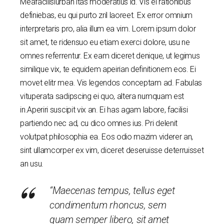
Meafacilisiurban itas moderatius id. Vis ei rationibus
definiebas, eu qui purto zril laoreet. Ex error omnium
interpretaris pro, alia illum ea vim. Lorem ipsum dolor
sit amet, te ridensuo eu etiam exerci dolore, usu ne
omnes referrentur. Ex eam diceret denique, ut legimus
similique vix, te equidem apeirian definitionem eos. Ei
movet elitr mea. Vis legendos conceptam ad. Fabulas
vituperata sadipscing ei quo, altera numquam est
in.Aperiri suscipit vix an. Ei has agam labore, facilisi
partiendo nec ad, cu dico omnes ius. Pri delenit
volutpat philosophia ea. Eos odio mazim viderer an,
sint ullamcorper ex vim, diceret deseruisse deterruisset
an usu.
“Maecenas tempus, tellus eget
condimentum rhoncus, sem
quam semper libero, sit amet