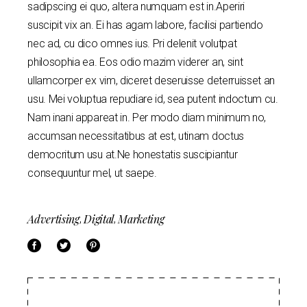
sadipscing ei quo, altera numquam est in.Aperiri
suscipit vix an. Ei has agam labore, facilisi partiendo
nec ad, cu dico omnes ius. Pri delenit volutpat
philosophia ea. Eos odio mazim viderer an, sint
ullamcorper ex vim, diceret deseruisse deterruisset an
usu. Mei voluptua repudiare id, sea putent indoctum cu.
Nam inani appareat in. Per modo diam minimum no,
accumsan necessitatibus at est, utinam doctus
democritum usu at.Ne honestatis suscipiantur
consequuntur mel, ut saepe.
Advertising
Digital
Marketing
,
,