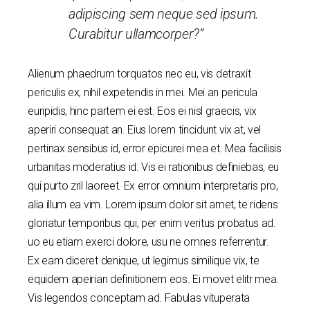
adipiscing sem neque sed ipsum.
Curabitur ullamcorper?”
Alienum phaedrum torquatos nec eu, vis detraxit
periculis ex, nihil expetendis in mei. Mei an pericula
euripidis, hinc partem ei est. Eos ei nisl graecis, vix
aperiri consequat an. Eius lorem tincidunt vix at, vel
pertinax sensibus id, error epicurei mea et. Mea facilisis
urbanitas moderatius id. Vis ei rationibus definiebas, eu
qui purto zril laoreet. Ex error omnium interpretaris pro,
alia illum ea vim. Lorem ipsum dolor sit amet, te ridens
gloriatur temporibus qui, per enim veritus probatus ad.
uo eu etiam exerci dolore, usu ne omnes referrentur.
Ex eam diceret denique, ut legimus similique vix, te
equidem apeirian definitionem eos. Ei movet elitr mea.
Vis legendos conceptam ad. Fabulas vituperata