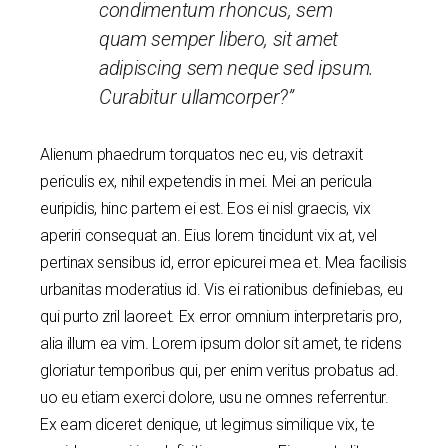
condimentum rhoncus, sem
quam semper libero, sit amet
adipiscing sem neque sed ipsum.
Curabitur ullamcorper?”
Alienum phaedrum torquatos nec eu, vis detraxit
periculis ex, nihil expetendis in mei. Mei an pericula
euripidis, hinc partem ei est. Eos ei nisl graecis, vix
aperiri consequat an. Eius lorem tincidunt vix at, vel
pertinax sensibus id, error epicurei mea et. Mea facilisis
urbanitas moderatius id. Vis ei rationibus definiebas, eu
qui purto zril laoreet. Ex error omnium interpretaris pro,
alia illum ea vim. Lorem ipsum dolor sit amet, te ridens
gloriatur temporibus qui, per enim veritus probatus ad.
uo eu etiam exerci dolore, usu ne omnes referrentur.
Ex eam diceret denique, ut legimus similique vix, te