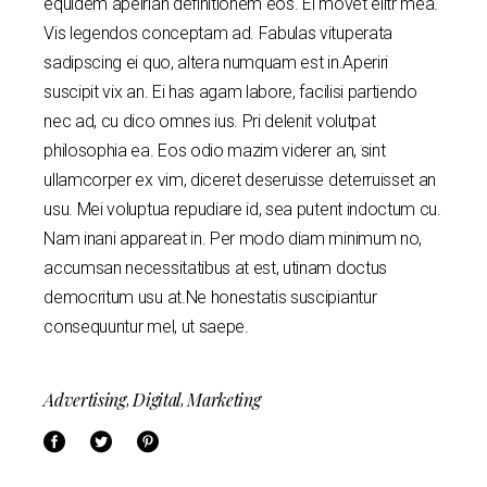
equidem apeirian definitionem eos. Ei movet elitr mea.
Vis legendos conceptam ad. Fabulas vituperata
sadipscing ei quo, altera numquam est in.Aperiri
suscipit vix an. Ei has agam labore, facilisi partiendo
nec ad, cu dico omnes ius. Pri delenit volutpat
philosophia ea. Eos odio mazim viderer an, sint
ullamcorper ex vim, diceret deseruisse deterruisset an
usu. Mei voluptua repudiare id, sea putent indoctum cu.
Nam inani appareat in. Per modo diam minimum no,
accumsan necessitatibus at est, utinam doctus
democritum usu at.Ne honestatis suscipiantur
consequuntur mel, ut saepe.
Advertising
Digital
Marketing
,
,