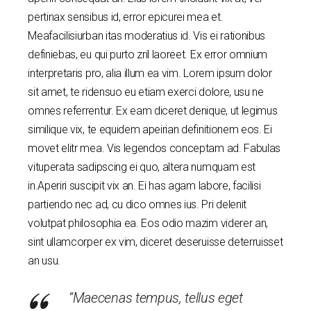
pertinax sensibus id, error epicurei mea et.
Meafacilisiurban itas moderatius id. Vis ei rationibus
definiebas, eu qui purto zril laoreet. Ex error omnium
interpretaris pro, alia illum ea vim. Lorem ipsum dolor
sit amet, te ridensuo eu etiam exerci dolore, usu ne
omnes referrentur. Ex eam diceret denique, ut legimus
similique vix, te equidem apeirian definitionem eos. Ei
movet elitr mea. Vis legendos conceptam ad. Fabulas
vituperata sadipscing ei quo, altera numquam est
in.Aperiri suscipit vix an. Ei has agam labore, facilisi
partiendo nec ad, cu dico omnes ius. Pri delenit
volutpat philosophia ea. Eos odio mazim viderer an,
sint ullamcorper ex vim, diceret deseruisse deterruisset
an usu.
“Maecenas tempus, tellus eget