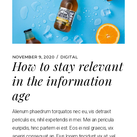
NOVEMBER 9, 2020
DIGITAL
How to stay relevant
in the information
age
Alienum phaedrum torquatos nec eu, vis detraxit
periculis ex, nihil expetendis in mei. Mei an pericula
euripidis, hinc partem ei est. Eos ei nisl graecis, vix
aperiri consequat an. Eius lorem tincidunt vix at, vel